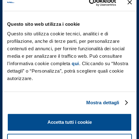
Modello di Business
Strategia di Crescita, Punti di Forza
Questo sito web utilizza i cookie
Piano Strategico
Questo sito utilizza cookie tecnici, analitici e di
Prodotti e Marchi
profilazione, anche di terze parti, per personalizzare
contenuti ed annunci, per fornire funzionalità dei social
Governance
media e per analizzare il traffico web. Può consultare
l’informativa cookie completa
qui
. Cliccando su “Mostra
Investors
dettagli” o “Personalizza”, potrà scegliere quali cookie
autorizzare.
Sostenibilità
Il Nostro Impegno
Governance
Mostra dettagli
People
Product & Planet
Accetta tutti i cookie
Report di Sostenibilità
F.I.L.A. nel mondo