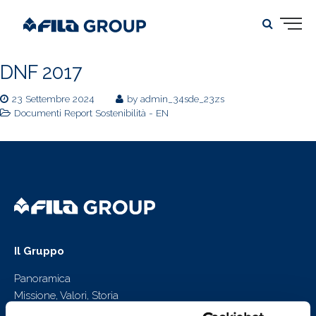
DNF 2017
23 Settembre 2024
by
admin_34sde_23zs
Documenti Report Sostenibilità - EN
Il Gruppo
Panoramica
Missione, Valori, Storia
La Nostra Storia