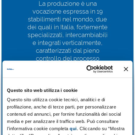
La produzione è una
vocazione espressa in 19
stabilimenti nel mondo, due
dei quali in Italia, fortemente
specializzati, intercambiabili
e integrati verticalmente,
caratterizzati dal pieno
controllo del processo
produttivo.
La leadership esercitata a
partire dagli anni ‘60, prima
Questo sito web utilizza i cookie
da Alberto Candela e poi da
Questo sito utilizza cookie tecnici, analitici e di
Massimo Candela, si è
profilazione, anche di terze parti, per personalizzare
tradotta in una visione stabile
contenuti ed annunci, per fornire funzionalità dei social
e coerente di lungo periodo,
media e per analizzare il traffico web. Può consultare
e ha consentito di attuare una
l’informativa cookie completa
qui
. Cliccando su “Mostra