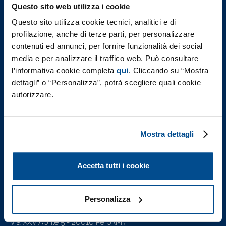
Questo sito web utilizza i cookie
Governance
Questo sito utilizza cookie tecnici, analitici e di
profilazione, anche di terze parti, per personalizzare
contenuti ed annunci, per fornire funzionalità dei social
Investors
media e per analizzare il traffico web. Può consultare
Sostenibilità
l’informativa cookie completa
qui
. Cliccando su “Mostra
dettagli” o “Personalizza”, potrà scegliere quali cookie
Il Nostro Impegno
autorizzare.
Governance
People
Product & Planet
Mostra dettagli
Report di Sostenibilità
F.I.L.A. nel mondo
Accetta tutti i cookie
Lavora con Noi
Personalizza
F.I.L.A. - Fabbrica Italiana Lapis ed Affini S.p.A.
Via XXV Aprile 5 - 20016 Pero (Mi)