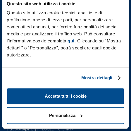
Questo sito web utilizza i cookie
Governance
Questo sito utilizza cookie tecnici, analitici e di
profilazione, anche di terze parti, per personalizzare
contenuti ed annunci, per fornire funzionalità dei social
Investors
media e per analizzare il traffico web. Può consultare
Sostenibilità
l’informativa cookie completa
qui
. Cliccando su “Mostra
dettagli” o “Personalizza”, potrà scegliere quali cookie
Il Nostro Impegno
autorizzare.
Governance
People
Product & Planet
Mostra dettagli
Report di Sostenibilità
F.I.L.A. nel mondo
Accetta tutti i cookie
Lavora con Noi
Personalizza
F.I.L.A. - Fabbrica Italiana Lapis ed Affini S.p.A.
Via XXV Aprile 5 - 20016 Pero (Mi)