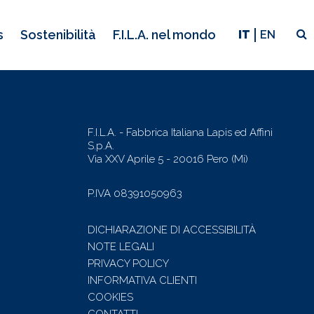
s
Sostenibilità
F.I.L.A. nel mondo
F.I.L.A. - Fabbrica Italiana Lapis ed Affini
S.p.A.
Via XXV Aprile 5 - 20016 Pero (Mi)
P.IVA 08391050963
DICHIARAZIONE DI ACCESSIBILITÀ
NOTE LEGALI
PRIVACY POLICY
INFORMATIVA CLIENTI
COOKIES