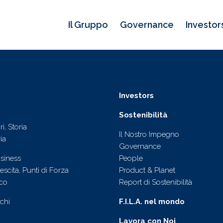
Il Gruppo
Governance
Investor
Investors
Sostenibilità
i, Storia
Il Nostro Impegno
ia
Governance
siness
People
escita, Punti di Forza
Product & Planet
ico
Report di Sostenibilità
chi
F.I.L.A. nel mondo
Lavora con Noi