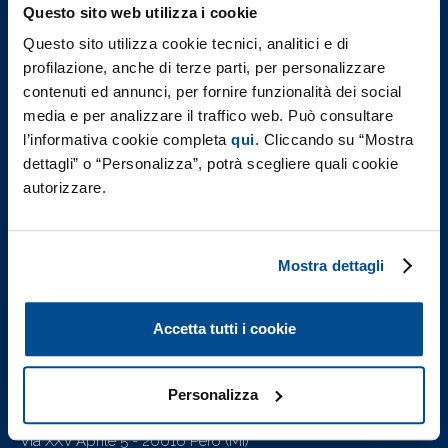
Questo sito web utilizza i cookie
Governance
Questo sito utilizza cookie tecnici, analitici e di
profilazione, anche di terze parti, per personalizzare
contenuti ed annunci, per fornire funzionalità dei social
Investors
media e per analizzare il traffico web. Può consultare
Sostenibilità
l’informativa cookie completa
qui
. Cliccando su “Mostra
dettagli” o “Personalizza”, potrà scegliere quali cookie
Il Nostro Impegno
autorizzare.
Governance
People
Product & Planet
Mostra dettagli
Report di Sostenibilità
F.I.L.A. nel mondo
Accetta tutti i cookie
Lavora con Noi
Personalizza
F.I.L.A. - Fabbrica Italiana Lapis ed Affini S.p.A.
Via XXV Aprile 5 - 20016 Pero (Mi)